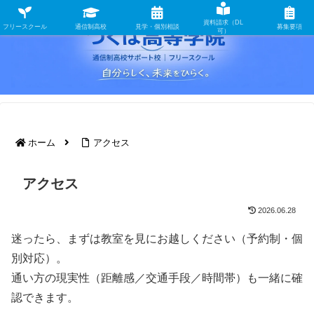
資料請求（DL
フリースクール
通信制高校
見学・個別相談
募集要項
可）
ホーム
アクセス
アクセス
2026.06.28
迷ったら、まずは教室を見にお越しください（予約制・個
別対応）。
通い方の現実性（距離感／交通手段／時間帯）も一緒に確
認できます。