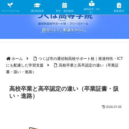
資料請求（DL
フリースクール
通信制高校
見学・個別相談
募集要項
可）
ホーム
つくば市の通信制高校サポート校｜発達特性・ICT
にも配慮した学習支援
高校卒業と高卒認定の違い（卒業証
書・扱い・進路）
高校卒業と高卒認定の違い（卒業証書・扱
い・進路）
2026.07.05