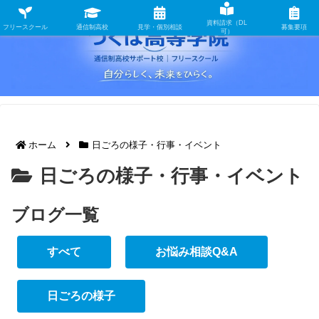
資料請求（DL
フリースクール
通信制高校
見学・個別相談
募集要項
可）
ホーム
日ごろの様子・行事・イベント
日ごろの様子・行事・イベント
ブログ一覧
すべて
お悩み相談Q&A
日ごろの様子