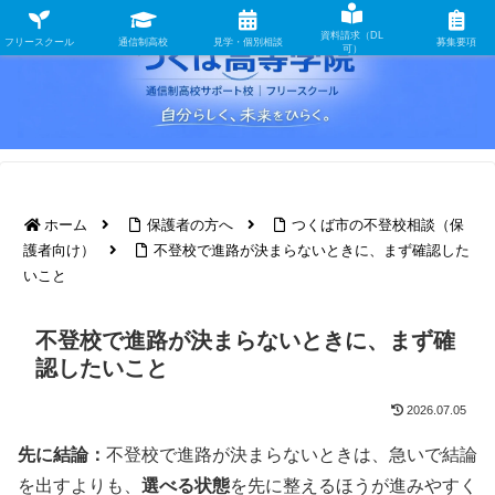
資料請求（DL
フリースクール
通信制高校
見学・個別相談
募集要項
可）
ホーム
保護者の方へ
つくば市の不登校相談（保
護者向け）
不登校で進路が決まらないときに、まず確認した
いこと
不登校で進路が決まらないときに、まず確
認したいこと
2026.07.05
先に結論：
不登校で進路が決まらないときは、急いで結論
を出すよりも、
選べる状態
を先に整えるほうが進みやすく