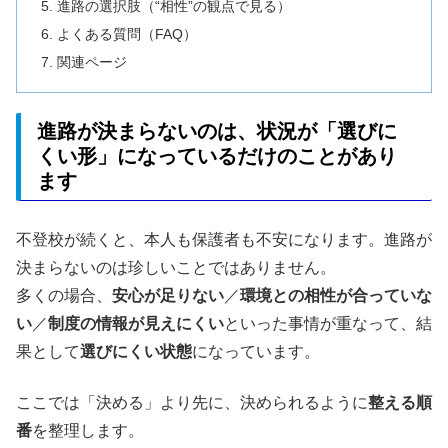
進路の選択肢（“相性”の観点で見る）
よくある質問（FAQ）
関連ページ
進路が決まらないのは、状況が「選びに
くい形」になっているだけのことがあり
ます
不登校が続くと、本人も保護者も不安になります。進路が
決まらないのは珍しいことではありません。
多くの場合、
安心が足りない
／
環境との相性が合っていな
い
／
制度の情報が見えにくい
といった事情が重なって、結
果として
選びにくい状態
になっています。
ここでは「決める」より先に、決められるように
整える順
番
を整理します。