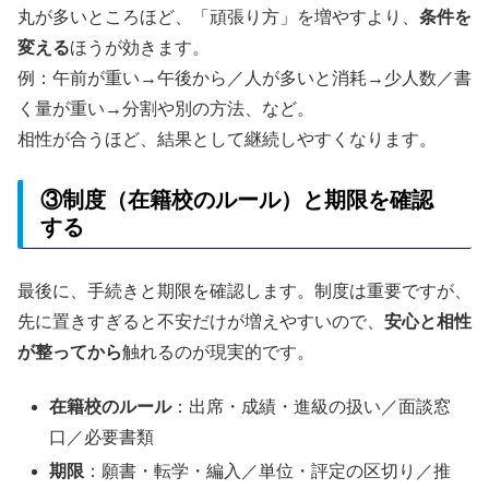
丸が多いところほど、「頑張り方」を増やすより、
条件を
変える
ほうが効きます。
例：午前が重い→午後から／人が多いと消耗→少人数／書
く量が重い→分割や別の方法、など。
相性が合うほど、結果として継続しやすくなります。
③制度（在籍校のルール）と期限を確認
する
最後に、手続きと期限を確認します。制度は重要ですが、
先に置きすぎると不安だけが増えやすいので、
安心と相性
が整ってから
触れるのが現実的です。
在籍校のルール
：出席・成績・進級の扱い／面談窓
口／必要書類
期限
：願書・転学・編入／単位・評定の区切り／推