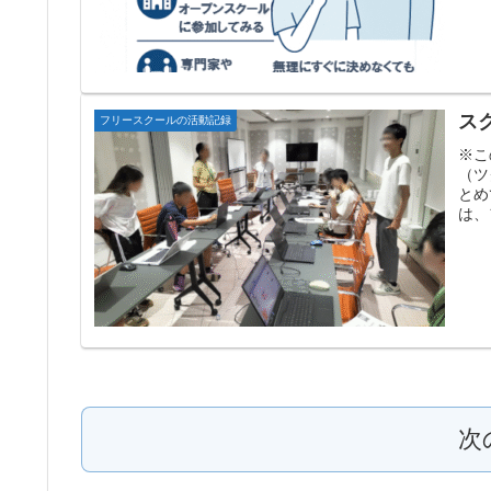
ス
フリースクールの活動記録
※こ
（ツ
とめ
は、
次