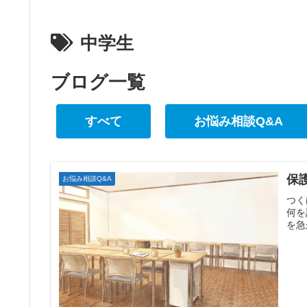
中学生
ブログ一覧
すべて
お悩み相談Q&A
保
お悩み相談Q&A
つく
何を
を急