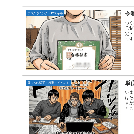
令
プログラミング・ITスキル
つく
信制
定・
ます
単
日ごろの様子・行事・イベント
いま
はそ
きが
とこ