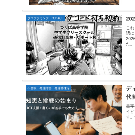
2
プログラミング・ITスキル
これ
語に
20
た。
デ
不登校・発達障害・発達特性等
代
書字
イピ
す。