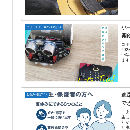
小
フリースクールの活動記録
開
ロボ
20
中学
ます
進
お悩み相談Q&A
で
「ま
生に
りか
り決