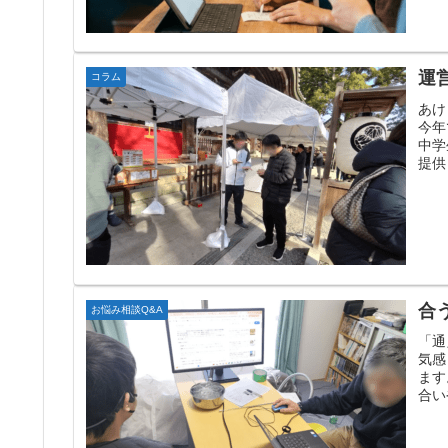
運
コラム
あけ
今年
中学
提供
合
お悩み相談Q&A
「通
気感
ます
合い