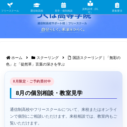
資料請求（DL
フリースクール
通信制高校
見学・個別相談
募集要項
可）
ホーム
スクーリング
国語スクーリング｜「無彩の
色」と「徒然草」言葉の深さを学ぶ
8月限定・ご予約受付中
8月の個別相談・教室見学
通信制高校やフリースクールについて、来校またはオンライ
ンで個別にご相談いただけます。来校相談では、教室内もご
覧いただけます。