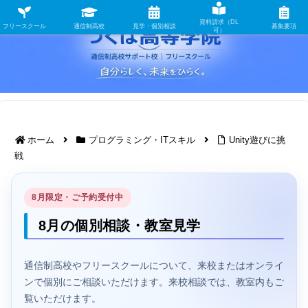
資料請求（DL
フリースクール
通信制高校
見学・個別相談
募集要項
可）
ホーム
プログラミング・ITスキル
Unity遊びに挑
戦
8月限定・ご予約受付中
8月の個別相談・教室見学
通信制高校やフリースクールについて、来校またはオンライ
ンで個別にご相談いただけます。来校相談では、教室内もご
覧いただけます。