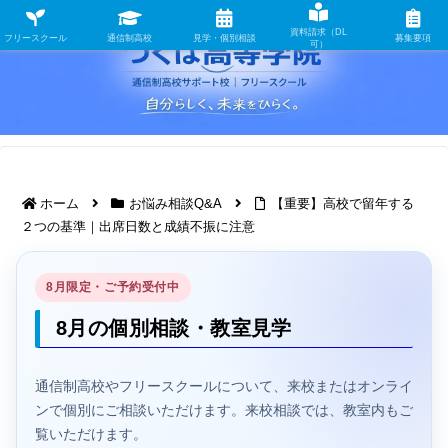
資料請求（DL
フリースクール
通信制高校
見学・個別相談
募集要項
可）
ホーム
お悩み相談Q&A
【重要】高校で留年する
２つの基準｜出席日数と成績不振に注意
8月限定・ご予約受付中
8月の個別相談・教室見学
通信制高校やフリースクールについて、来校またはオンライ
ンで個別にご相談いただけます。来校相談では、教室内もご
覧いただけます。