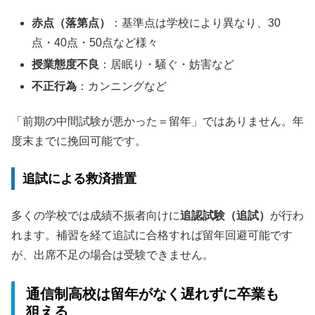
赤点（落第点）
：基準点は学校により異なり、30
点・40点・50点など様々
授業態度不良
：居眠り・騒ぐ・妨害など
不正行為
：カンニングなど
「前期の中間試験が悪かった＝留年」ではありません。年
度末までに挽回可能です。
追試による救済措置
多くの学校では成績不振者向けに
追認試験（追試）
が行わ
れます。補習を経て追試に合格すれば留年回避可能です
が、出席不足の場合は受験できません。
通信制高校は留年がなく遅れずに卒業も
狙える