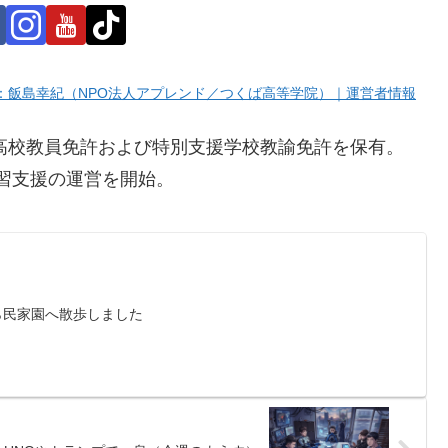
：飯島幸紀（NPO法人アプレンド／つくば高等学院）｜運営者情報
。高校教員免許および特別支援学校教諭免許を保有。
学習支援の運営を開始。
ら民家園へ散歩しました