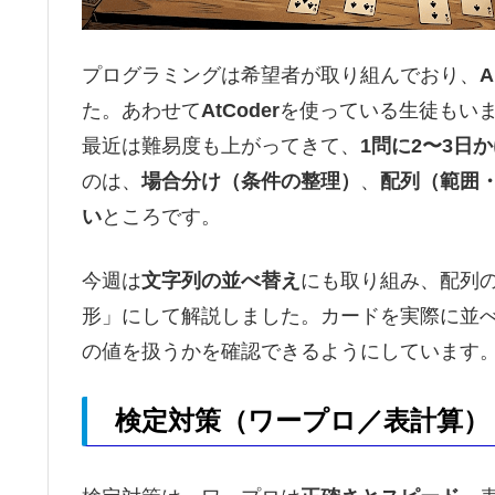
プログラミングは希望者が取り組んでおり、
A
た。あわせて
AtCoder
を使っている生徒もい
最近は難易度も上がってきて、
1問に2〜3日
のは、
場合分け（条件の整理）
、
配列（範囲
い
ところです。
今週は
文字列の並べ替え
にも取り組み、配列
形」にして解説しました。カードを実際に並
の値を扱うかを確認できるようにしています
検定対策（ワープロ／表計算）