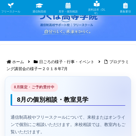
資料請求（DL
フリースクール
通信制高校
見学・個別相談
募集要項
可）
ホーム
日ごろの様子・行事・イベント
プログラミ
ング講習会の様子ー２０１８年7月
8月限定・ご予約受付中
8月の個別相談・教室見学
通信制高校やフリースクールについて、来校またはオンライ
ンで個別にご相談いただけます。来校相談では、教室内もご
覧いただけます。