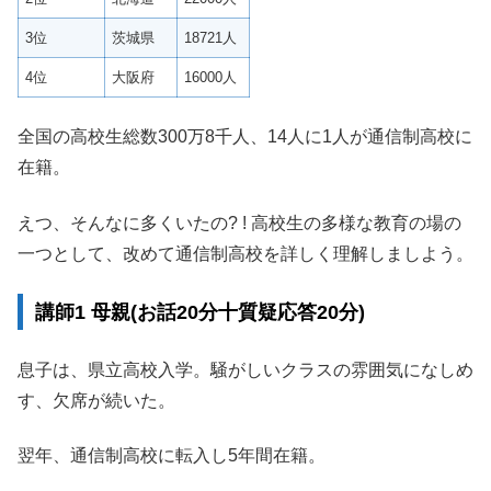
3位
茨城県
18721人
4位
大阪府
16000人
全国の高校生総数300万8千人、14人に1人が通信制高校に
在籍。
えつ、そんなに多くいたの? ! 高校生の多様な教育の場の
一つとして、改めて通信制高校を詳しく理解しましよう。
講師1 母親(お話20分十質疑応答20分)
息子は、県立高校入学。騒がしいクラスの雰囲気になしめ
す、欠席が続いた。
翌年、通信制高校に転入し5年間在籍。