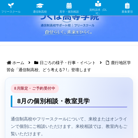
資料請求（DL
フリースクール
通信制高校
見学・個別相談
募集要項
可）
ホーム
日ごろの様子・行事・イベント
鹿行地区学
習会「通信制高校、どう考える? !」登壇します
8月限定・ご予約受付中
8月の個別相談・教室見学
通信制高校やフリースクールについて、来校またはオンライ
ンで個別にご相談いただけます。来校相談では、教室内もご
覧いただけます。