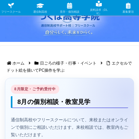
資料請求（DL
フリースクール
通信制高校
見学・個別相談
募集要項
可）
ホーム
日ごろの様子・行事・イベント
エクセルで
ドット絵を描いてPC操作を学ぶ
8月限定・ご予約受付中
8月の個別相談・教室見学
通信制高校やフリースクールについて、来校またはオンライ
ンで個別にご相談いただけます。来校相談では、教室内もご
覧いただけます。