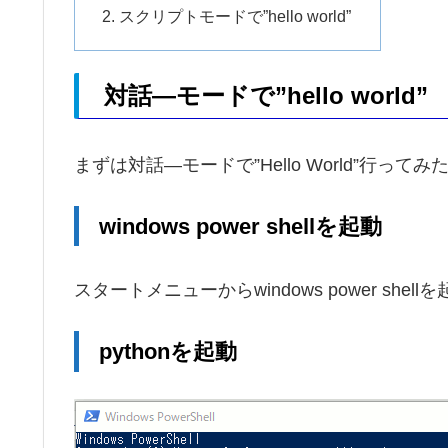
スクリプトモードで”hello world”
対話―モードで”hello world”
まずは対話―モードで”Hello World”行って
windows power shellを起動
スタートメニューからwindows power shell
pythonを起動