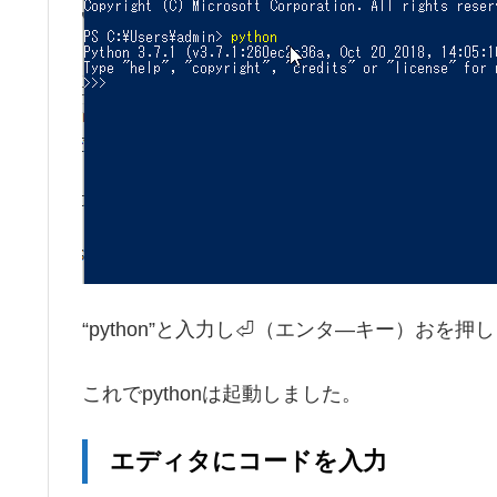
“python”と入力し⏎（エンタ―キー）おを押
これでpythonは起動しました。
エディタにコードを入力