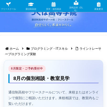
資料請求（DL
フリースクール
通信制高校
見学・個別相談
募集要項
可）
ホーム
プログラミング・ITスキル
ライントレーサ
ープログラミング実験
8月限定・ご予約受付中
8月の個別相談・教室見学
通信制高校やフリースクールについて、来校またはオンライ
ンで個別にご相談いただけます。来校相談では、教室内もご
覧いただけます。