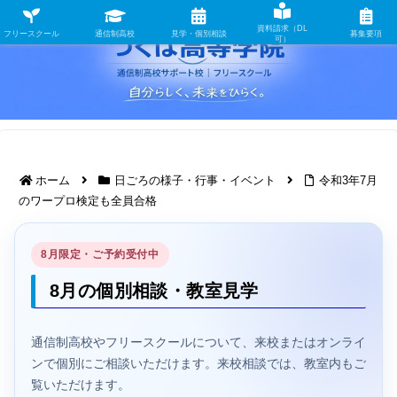
資料請求（DL
フリースクール
通信制高校
見学・個別相談
募集要項
可）
ホーム
日ごろの様子・行事・イベント
令和3年7月
のワープロ検定も全員合格
8月限定・ご予約受付中
8月の個別相談・教室見学
通信制高校やフリースクールについて、来校またはオンライ
ンで個別にご相談いただけます。来校相談では、教室内もご
覧いただけます。