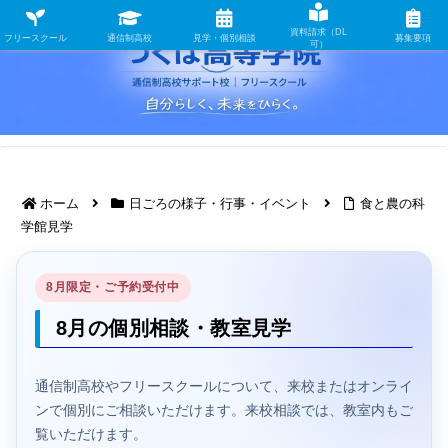
資料請求（DL
フリースクール
通信制高校
見学・個別相談
募集要項
可）
ホーム
日ごろの様子・行事・イベント
食と農の科
学館見学
8月限定・ご予約受付中
8月の個別相談・教室見学
通信制高校やフリースクールについて、来校またはオンライ
ンで個別にご相談いただけます。来校相談では、教室内もご
覧いただけます。