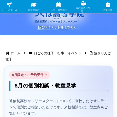
資料請求（DL
フリースクール
通信制高校
見学・個別相談
募集要項
可）
ホーム
日ごろの様子・行事・イベント
焼きりんご
餃子
8月限定・ご予約受付中
8月の個別相談・教室見学
通信制高校やフリースクールについて、来校またはオンライ
ンで個別にご相談いただけます。来校相談では、教室内もご
覧いただけます。